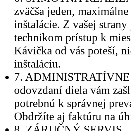
zväčša jeden, maximálne d
inštalácie. Z vašej stran
technikom prístup k mies
Kávička od vás poteší, n
inštaláciu.
7. ADMINISTRATÍVNE
odovzdaní diela vám zaš
potrebnú k správnej prev
Obdržíte aj faktúru na ú
8. ZÁRUČNÝ SERVIS