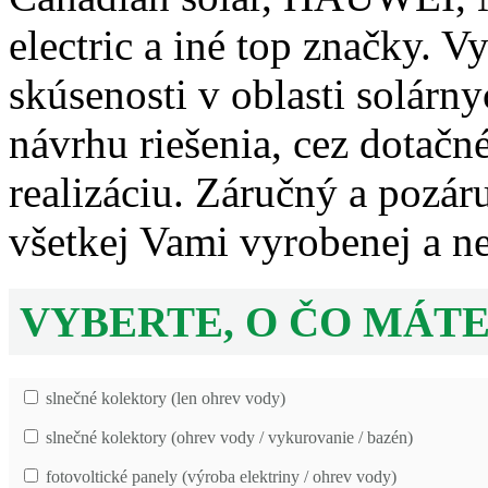
electric a iné top značky. V
skúsenosti v oblasti solárn
návrhu riešenia, cez dotač
realizáciu. Záručný a pozá
všetkej Vami vyrobenej a nev
VYBERTE, O ČO MÁTE
slnečné kolektory (len ohrev vody)
slnečné kolektory (ohrev vody / vykurovanie / bazén)
fotovoltické panely (výroba elektriny / ohrev vody)