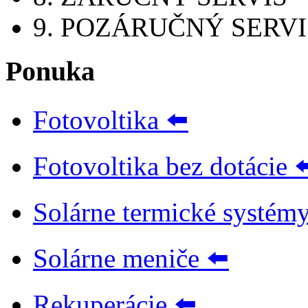
9. POZÁRUČNÝ SERVI
Ponuka
Fotovoltika ⬅️
Fotovoltika bez dotácie ⬅
Solárne termické systémy
Solárne meniče ⬅️
Rekuperácie ⬅️