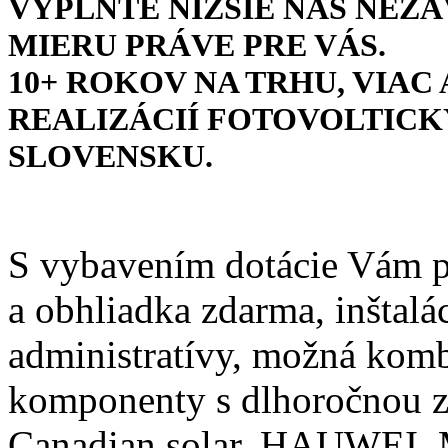
VYPLŇTE NIŽŠIE NÁŠ NEZ
MIERU PRÁVE PRE VÁS.
10+ ROKOV NA TRHU, VIAC
REALIZÁCIÍ FOTOVOLTICK
SLOVENSKU.
S vybavením dotácie Vám 
a obhliadka zdarma, inštalá
administratívy, možná komb
komponenty s dlhoročnou zá
Canadian solar, HAUWEI, M