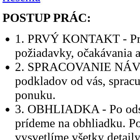
POSTUP PRÁC:
1. PRVÝ KONTAKT - Pri 
požiadavky, očakávania a 
2. SPRACOVANIE NÁVR
podkladov od vás, spracu
ponuku.
3. OBHLIADKA - Po odsú
prídeme na obhliadku. P
vysvetlíme všetky detail